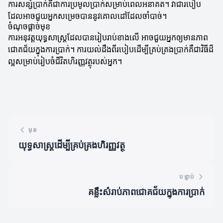
ការសន្សំប្រាក់គឺជាការប្រមូលប្រាក់សម្រាប់ពេលអនាគត។ វាជារបៀប
ដែលអាចជួយអ្នកសម្រេចបាននូវគោលដៅដែលចាំបាច់។
ចំណុចផ្តាច់មុខ
ការអនុវត្តយុទ្ធសាស្ត្រដែលបានរៀបរាប់ខាងលើ អាចជួយអ្នកឲ្យមានភាព
ជោគជ័យក្នុងការប្រាក់។ ការយល់ដឹងពីរបៀបដើម្បីគ្រប់គ្រងប្រាក់គឺជាវិធីដ៏
ល្អសម្រាប់រៀបចំជីវិតហិរញ្ញវត្ថុរបស់អ្នក។
មុន
យុទ្ធសាស្ត្រដើម្បីគ្រប់គ្រងហិរញ្ញវត្ថុ
បន្ទាប់
គន្លឹះសំរាប់ភាពជោគជ័យក្នុងការប្រាក់