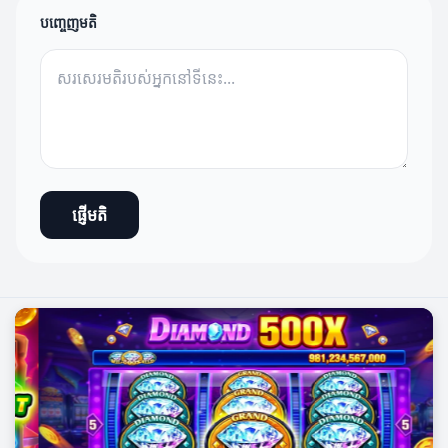
បញ្ចេញមតិ
ផ្ញើមតិ