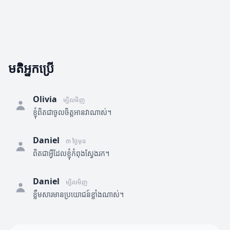
មតិអ្នកប្រើ
Olivia
ម្សិលមិញ
ខ្ញុំពិតជាចូលចិត្តអានវាណាស់។
Daniel
៣ ថ្ងៃមុន
ពិតជាអ្វីដែលខ្ញុំកំពុងស្វែងរក។
Daniel
ម្សិលមិញ
ខ្លឹមសារមានប្រយោជន៍ខ្លាំងណាស់។