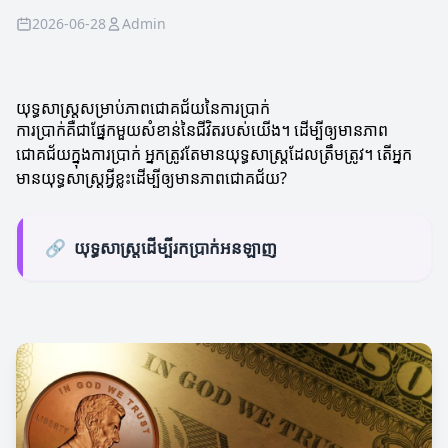
2026-06-28
Admin
យុទ្ធសាស្ត្រសម្រាប់ភាពជោគជ័យនៃការប្រាក់
ការប្រាក់គឺជាផ្នែកមួយសំខាន់នៃជីវិតរបស់យើង។ ដើម្បីឲ្យមានភាព
ជោគជ័យក្នុងការប្រាក់ អ្នកត្រូវតែមានយុទ្ធសាស្ត្រដែលត្រឹមត្រូវ។ តើអ្នក
មានយុទ្ធសាស្ត្រអ្វីខ្លះដើម្បីឲ្យមានភាពជោគជ័យ?
🔗
យុទ្ធសាស្ត្រដើម្បីរកប្រាក់អនឡាញ