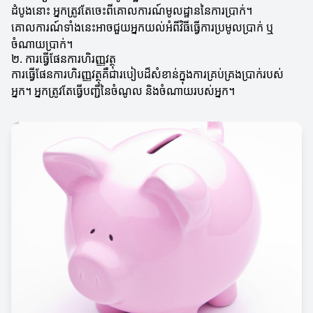
ដំបូងនោះ អ្នកត្រូវតែចេះពីគោលការណ៍មូលដ្ឋាននៃការប្រាក់។
គោលការណ៍ទាំងនេះអាចជួយអ្នកយល់អំពីវិធីធ្វើការប្រមូលប្រាក់ ឬ
ចំណាយប្រាក់។
២. ការធ្វើផែនការហិរញ្ញវត្ថុ
ការធ្វើផែនការហិរញ្ញវត្ថុគឺជារបៀបដ៏សំខាន់ក្នុងការគ្រប់គ្រងប្រាក់របស់
អ្នក។ អ្នកត្រូវតែធ្វើបញ្ជីនៃចំណូល និងចំណាយរបស់អ្នក។