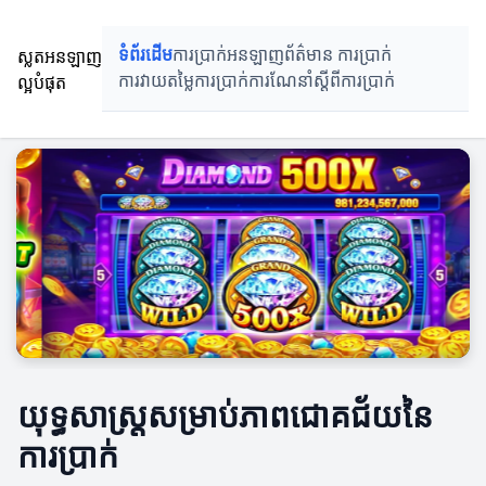
ស្លតអនឡាញ
ទំព័រដើម
ការប្រាក់អនឡាញ
ព័ត៌មាន ការប្រាក់
ល្អបំផុត
ការវាយតម្លៃការប្រាក់
ការណែនាំស្តីពីការប្រាក់
យុទ្ធសាស្ត្រសម្រាប់ភាពជោគជ័យនៃ
ការប្រាក់