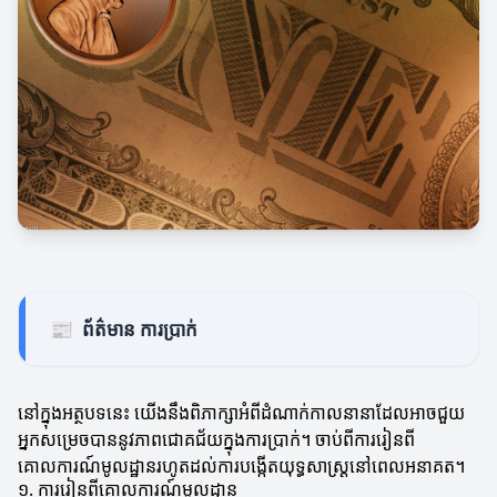
📰
ព័ត៌មាន ការប្រាក់
នៅក្នុងអត្ថបទនេះ យើងនឹងពិភាក្សាអំពីដំណាក់កាលនានាដែលអាចជួយ
អ្នកសម្រេចបាននូវភាពជោគជ័យក្នុងការប្រាក់។ ចាប់ពីការរៀនពី
គោលការណ៍មូលដ្ឋានរហូតដល់ការបង្កើតយុទ្ធសាស្ត្រនៅពេលអនាគត។
១. ការរៀនពីគោលការណ៍មូលដ្ឋាន