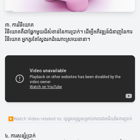
៣. ការវិនិយោគ
វិនិយោគគឺជាផ្នែកមួយដ៏សំខាន់នៃការប្រាក់។ ដើម្បីអភិវឌ្ឍន៍ជំនាញនៃការ
វិនិយោគ អ្នកគួរតែស្វែងរកដំណោះស្រាយនានា។
▶
Watch Video related to: យុទ្ធសាស្ត្រសម្រាប់ភាពជោគជ័យនៃការប្រាក់
៤. ការសន្សំប្រាក់