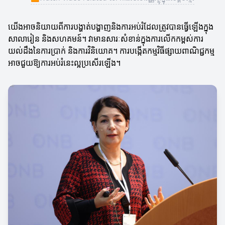
យើងអាចនិយាយពីការបង្ហាត់បង្ហាញនិងការអប់រំដែលត្រូវបានធ្វើឡើងក្នុង
សាលារៀន និងសហគមន៍។ វាមានសារៈសំខាន់ក្នុងការលើកកម្ពស់ការ
យល់ដឹងនៃការប្រាក់ និងការវិនិយោគ។ ការបង្កើតកម្មវិធីផ្សាយពាណិជ្ជកម្ម
អាចជួយឱ្យការអប់រំនេះល្អប្រសើរឡើង។