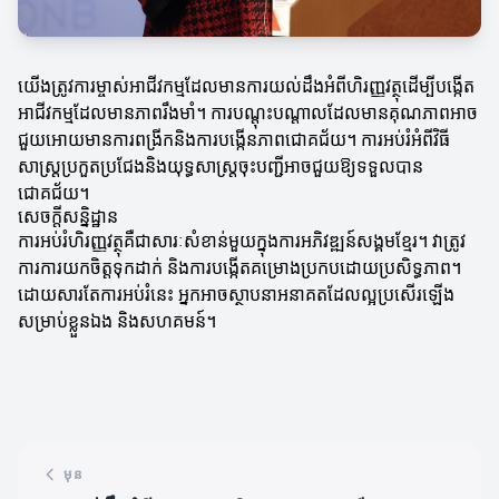
យើងត្រូវការម្ចាស់អាជីវកម្មដែលមានការយល់ដឹងអំពីហិរញ្ញវត្ថុដើម្បីបង្កើត
អាជីវកម្មដែលមានភាពរឹងមាំ។ ការបណ្តុះបណ្តាលដែលមានគុណភាពអាច
ជួយអោយមានការពង្រីកនិងការបង្កើនភាពជោគជ័យ។ ការអប់រំអំពីវិធី
សាស្ត្រប្រកួតប្រជែងនិងយុទ្ធសាស្ត្រចុះបញ្ជីអាចជួយឱ្យទទួលបាន
ជោគជ័យ។
សេចក្តីសន្និដ្ឋាន
ការអប់រំហិរញ្ញវត្ថុគឺជាសារៈសំខាន់មួយក្នុងការអភិវឌ្ឍន៍សង្គមខ្មែរ។ វាត្រូវ
ការការយកចិត្តទុកដាក់ និងការបង្កើតគម្រោងប្រកបដោយប្រសិទ្ធភាព។
ដោយសារតែការអប់រំនេះ អ្នកអាចស្ថាបនាអនាគតដែលល្អប្រសើរឡើង
សម្រាប់ខ្លួនឯង និងសហគមន៍។
មុន