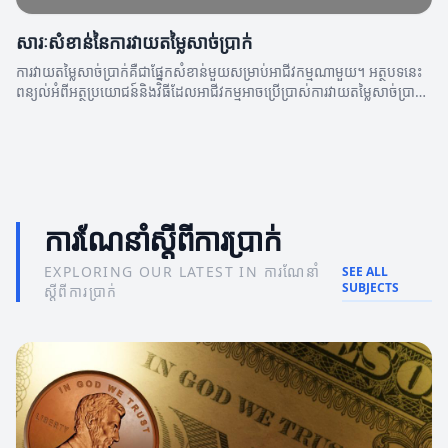
សារៈសំខាន់នៃការវាយតម្លៃសាច់ប្រាក់
ការវាយតម្លៃសាច់ប្រាក់គឺជាផ្នែកសំខាន់មួយសម្រាប់អាជីវកម្មណាមួយ។ អត្ថបទនេះ
ពន្យល់អំពីអត្ថប្រយោជន៍និងវិធីដែលអាជីវកម្មអាចប្រើប្រាស់ការវាយតម្លៃសាច់ប្រាក់
ដើម្បីកែលម្អស្ថានភាពហិរញ្ញវត្ថុ។
ការណែនាំស្តីពីការប្រាក់
EXPLORING OUR LATEST IN ការណែនាំ
SEE ALL
SUBJECTS
ស្តីពីការប្រាក់