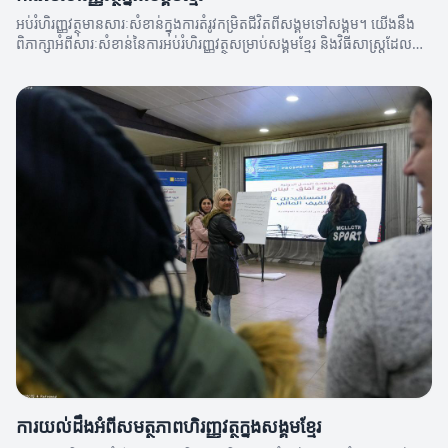
អប់រំហិរញ្ញវត្ថុមានសារៈសំខាន់ក្នុងការតំរូវកម្រិតជីវិតពីសង្គមទៅសង្គម។ យើងនឹង
ពិភាក្សាអំពីសារៈសំខាន់នៃការអប់រំហិរញ្ញវត្ថុសម្រាប់សង្គមខ្មែរ និងវិធីសាស្ត្រដែល
អាចធ្វើឱ្យមានការកែលម្រាស់។
ការយល់ដឹងអំពីសមត្ថភាពហិរញ្ញវត្ថុក្នុងសង្គមខ្មែរ