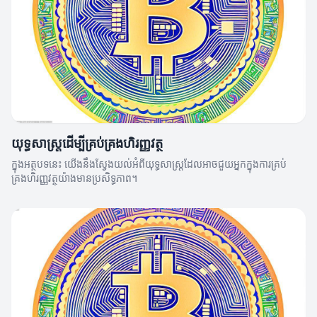
យុទ្ធសាស្ត្រដើម្បីគ្រប់គ្រងហិរញ្ញវត្ថុ
ក្នុងអត្ថបទនេះ យើងនឹងស្វែងយល់អំពីយុទ្ធសាស្ត្រដែលអាចជួយអ្នកក្នុងការគ្រប់
គ្រងហិរញ្ញវត្ថុយ៉ាងមានប្រសិទ្ធភាព។