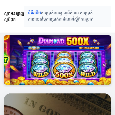
ស្លតអនឡាញល្អបំផុត
ស្លតអនឡាញ
ទំព័រដើម
ការប្រាក់អនឡាញ
ព័ត៌មាន ការប្រាក់
ល្អបំផុត
ការវាយតម្លៃការប្រាក់
ការណែនាំស្តីពីការប្រាក់