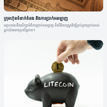
ក្រុមហ៊ុនទំនាក់ទំនង និងការប្រាក់អនឡាញ
អត្ថបទនេះនឹងសិក្សាអំពីការប្រាក់អនឡាញ និងវិធីសាស្ត្រដើម្បីគ្រប់គ្រងប្រាក់របស់
អ្នកយ៉ាងមានប្រសិទ្ធភាព។