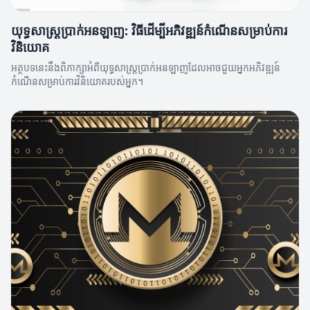
យុទ្ធសាស្ត្រប្រាក់អនឡាញ: វិធីដើម្បីអភិវឌ្ឍន៍កំណើនសម្រាប់ការ
វិនិយោគ
អត្ថបទនេះនឹងពិភាក្សាអំពីយុទ្ធសាស្ត្រប្រាក់អនឡាញដែលអាចជួយអ្នកអភិវឌ្ឍន៍
កំណើនសម្រាប់ការវិនិយោគរបស់អ្នក។