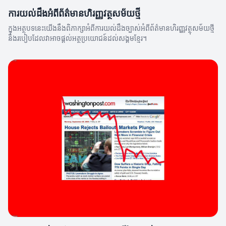
ការយល់ដឹងអំពីព័ត៌មានហិរញ្ញវត្ថុសម័យថ្មី
ក្នុងអត្ថបទនេះយើងនឹងពិភាក្សាអំពីការយល់ដឹងច្បាស់អំពីព័ត៌មានហិរញ្ញវត្ថុសម័យថ្មី
និងរបៀបដែលវាអាចផ្តល់អត្ថប្រយោជន៍ដល់សង្គមខ្មែរ។