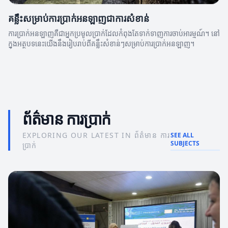
គន្លឹះសម្រាប់ការប្រាក់អនឡាញជាការសំខាន់
ការប្រាក់អនឡាញគឺជាអ្នកប្រមូលប្រាក់ដែលកំពុងតែទាក់ទាញការចាប់អារម្មណ៍។ នៅ
ក្នុងអត្ថបទនេះយើងនឹងរៀបរាប់ពីគន្លឹះសំខាន់ៗសម្រាប់ការប្រាក់អនឡាញ។
ព័ត៌មាន ការប្រាក់
EXPLORING OUR LATEST IN ព័ត៌មាន ការ
SEE ALL
SUBJECTS
ប្រាក់