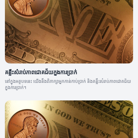
គន្លឹះសំរាប់ភាពជោគជ័យក្នុងការប្រាក់
នៅក្នុងអត្ថបទនេះ យើងនឹងពិភាក្សាអ្នកកាន់កាប់ប្រាក់ និងគន្លឹះសំរាប់ភាពជោគជ័យ
ក្នុងការប្រាក់។