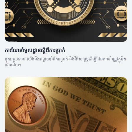
ការណែនាំមូលដ្ឋានស្តីពីការប្រាក់
ក្នុងអត្ថបទនេះ យើងនឹងពន្ដាយអំពីការប្រាក់ និងវិធីសាស្ត្រដើម្បីផែនការហិរញ្ញវត្ថុនិង
ជោគជ័យ។