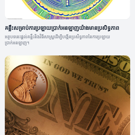
គន្លឹះសម្រាប់ការប្រឡាយប្រាក់អនឡាញយ៉ាងមានប្រសិទ្ធភាព
អត្ថបទនេះផ្ដល់គន្លឹះនិងវិធីសាស្ត្រដើម្បីបង្កើនប្រសិទ្ធភាពនៃការប្រឡាយ
ប្រាក់អនឡាញ។