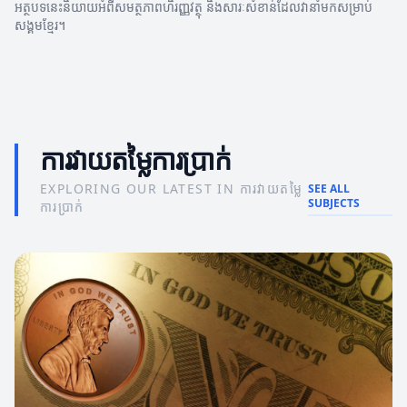
អត្ថបទនេះនិយាយអំពីសមត្ថភាពហិរញ្ញវត្ថុ និងសារៈសំខាន់ដែលវានាំមកសម្រាប់
សង្គមខ្មែរ។
ការវាយតម្លៃការប្រាក់
EXPLORING OUR LATEST IN ការវាយតម្លៃ
SEE ALL
SUBJECTS
ការប្រាក់