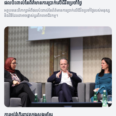
ផលប៉ះពាល់នៃព័ត៌មានការប្រាក់លើជីវិតប្រចាំថ្ងៃ
អត្ថបទនេះពិភាក្សាអំពីផលប៉ះពាល់នៃព័ត៌មានការប្រាក់លើជីវិតប្រចាំថ្ងៃរបស់មនុស្ស
និងវិធីដែលវាអាចផ្លាស់ប្តូរពិភពអាជីវកម្ម។
ការអប់រំហិរញ្ញវត្ថុក្នុងសង្គមខ្មែរ