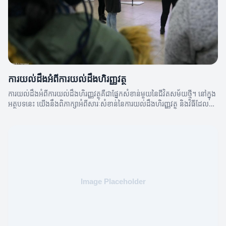
ការយល់ដឹងអំពីការយល់ដឹងហិរញ្ញវត្ថុ
ការយល់ដឹងអំពីការយល់ដឹងហិរញ្ញវត្ថុគឺជាផ្នែកសំខាន់មួយនៃជីវិតសម័យថ្មី។ នៅក្នុង
អត្ថបទនេះ យើងនឹងពិភាក្សាអំពីសារៈសំខាន់នៃការយល់ដឹងហិរញ្ញវត្ថុ និងវិធីដែលវា
អាចមានឥទ្ធិពលលើជីវិតប្រចាំថ្ងៃរបស់អ្នក។