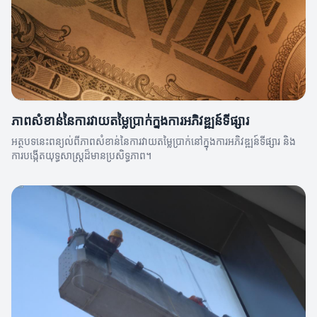
ភាពសំខាន់នៃការវាយតម្លៃប្រាក់ក្នុងការអភិវឌ្ឍន៍ទីផ្សារ
អត្ថបទនេះពន្យល់ពីភាពសំខាន់នៃការវាយតម្លៃប្រាក់នៅក្នុងការអភិវឌ្ឍន៍ទីផ្សារ និង
ការបង្កើតយុទ្ធសាស្ត្រដ៏មានប្រសិទ្ធភាព។