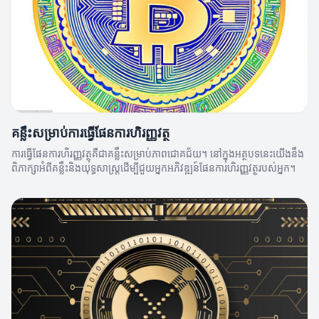
គន្លឹះសម្រាប់ការធ្វើផែនការហិរញ្ញវត្ថុ
ការធ្វើផែនការហិរញ្ញវត្ថុគឺជាគន្លឹះសម្រាប់ភាពជោគជ័យ។ នៅក្នុងអត្ថបទនេះយើងនឹង
ពិភាក្សាអំពីគន្លឹះនិងយុទ្ធសាស្ត្រដើម្បីជួយអ្នកអភិវឌ្ឍន៍ផែនការហិរញ្ញវត្ថុរបស់អ្នក។