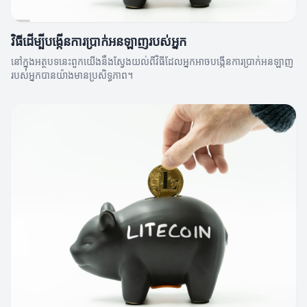
វិធីដើម្បីបង្កើនការប្រាក់អនឡាញរបស់អ្នក
នៅក្នុងអត្ថបទនេះពួកយើងនឹងស្វែងយល់ពីវិធីដែលអ្នកអាចបង្កើនការប្រាក់អនឡាញ
របស់អ្នកបានយ៉ាងមានប្រសិទ្ធភាព។