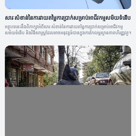
សារៈសំខាន់នៃការវាយតម្លៃការប្រាក់សម្រាប់អាជីវកម្មសម័យទំនើប
អត្ថបទនេះនឹងពិភាក្សាអំពីសារៈសំខាន់នៃការវាយតម្លៃការប្រាក់សម្រាប់អាជីវកម្ម
សម័យទំនើប និងវិធីសាស្រ្តដែលអាចអនុវត្តន៍បានក្នុងការកែលម្អស្ថានភាពហិរញ្ញវត្ថុ។