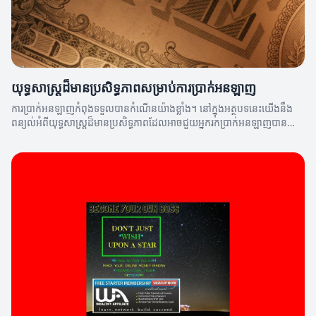
យុទ្ធសាស្ត្រដ៏មានប្រសិទ្ធភាពសម្រាប់ការប្រាក់អនឡាញ
ការប្រាក់អនឡាញកំពុងទទួលបានកំណើនយ៉ាងខ្លាំង។ នៅក្នុងអត្ថបទនេះយើងនឹង
ពន្យល់អំពីយុទ្ធសាស្ត្រដ៏មានប្រសិទ្ធភាពដែលអាចជួយអ្នករកប្រាក់អនឡាញបាន
យ៉ាងមានប្រសិទ្ធភាព។