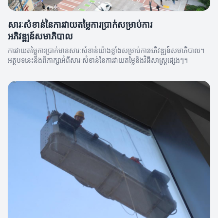
សារៈសំខាន់នៃការវាយតម្លៃការប្រាក់សម្រាប់ការ
អភិវឌ្ឍន៍សមាភិបាល
ការវាយតម្លៃការប្រាក់មានសារៈសំខាន់យ៉ាងខ្លាំងសម្រាប់ការអភិវឌ្ឍន៍សមាភិបាល។
អត្ថបទនេះនឹងពិភាក្សាអំពីសារៈសំខាន់នៃការវាយតម្លៃនិងវិធីសាស្រ្តផ្សេងៗ។