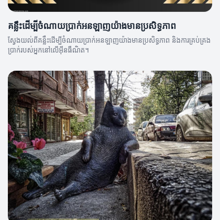
គន្លឹះដើម្បីចំណាយប្រាក់អនឡាញយ៉ាងមានប្រសិទ្ធភាព
ស្វែងយល់ពីគន្លឹះដើម្បីចំណាយប្រាក់អនឡាញយ៉ាងមានប្រសិទ្ធភាព និងការគ្រប់គ្រង
ប្រាក់របស់អ្នកនៅលើអ៊ីនធឺណិត។