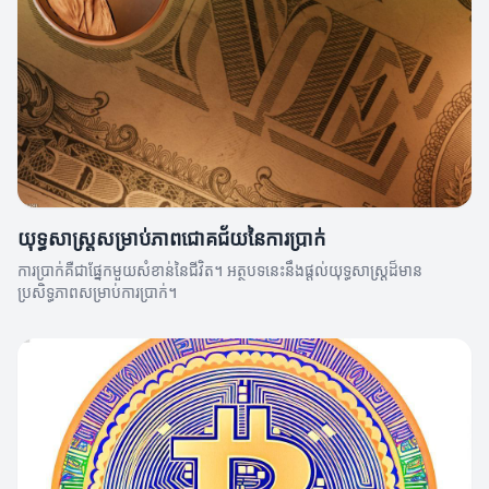
យុទ្ធសាស្ត្រសម្រាប់ភាពជោគជ័យនៃការប្រាក់
ការប្រាក់គឺជាផ្នែកមួយសំខាន់នៃជីវិត។ អត្ថបទនេះនឹងផ្តល់យុទ្ធសាស្ត្រ​ដ៏មាន
ប្រសិទ្ធភាពសម្រាប់ការប្រាក់។