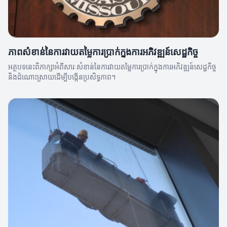
ភាពសំខាន់នៃការវាយតម្លៃការប្រាក់ក្នុងការអភិវឌ្ឍន៍សេដ្ឋកិច្ច
អត្ថបទនេះពិភាក្សាអំពីសារៈសំខាន់នៃការវាយតម្លៃការប្រាក់ក្នុងការអភិវឌ្ឍន៍សេដ្ឋកិច្ច
និងដំណោះស្រាយដើម្បីបង្កើនប្រសិទ្ធភាព។