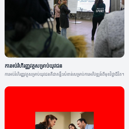
ការអប់រំហិរញ្ញវត្ថុសម្រាប់យុវជន
ការអប់រំហិរញ្ញវត្ថុសម្រាប់យុវជនគឺជាគន្លឹះសំខាន់សម្រាប់ការអភិវឌ្ឍន៍ពីមុខវិជ្ជាជីវិត។