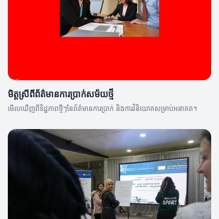
មិត្ដស្រីពីព័ត៌មានការប្រាក់សម័យថ្មី
មើលឃើញពីទិដ្ឋភាពថ្មីៗនៃព័ត៌មានការប្រាក់ និងការវិនិយោគសម្រាប់អនាគត។