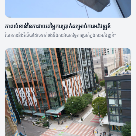
ភាពសំខាន់នៃការវាយតម្លៃការប្រាក់សម្រាប់ការអភិវឌ្ឍន៍
វិធានការនិងវិស័យដែលទាក់ទងនឹងការវាយតម្លៃការប្រាក់ក្នុងការអភិវឌ្ឍន៍។