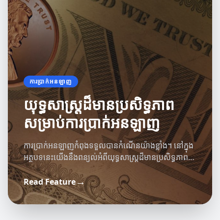
ការប្រាក់អនឡាញ
យុទ្ធសាស្ត្រដ៏មានប្រសិទ្ធភាព
សម្រាប់ការប្រាក់អនឡាញ
ការប្រាក់អនឡាញកំពុងទទួលបានកំណើនយ៉ាងខ្លាំង។ នៅក្នុង
អត្ថបទនេះយើងនឹងពន្យល់អំពីយុទ្ធសាស្ត្រដ៏មានប្រសិទ្ធភាព
ដែលអាចជួយអ្នករកប្រាក់អនឡាញបានយ៉ាងមានប្រសិទ្ធភាព។
ការវាយតម្លៃការប្រាក់
→
Read Feature
ភាពសំខាន់នៃការវាយតម្លៃប្រាក់ក្នុងការអភិវឌ្ឍន៍ទី
ព័ត៌មាន ការប្រាក់
ការអប់រំហិរញ្ញវត្ថុសម្រាប់យុវជន
ផ្សារ