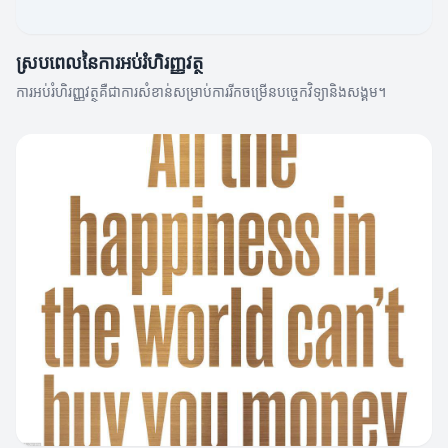
ស្របពេលនៃការអប់រំហិរញ្ញវត្ថុ
ការអប់រំហិរញ្ញវត្ថុគឺជាការសំខាន់សម្រាប់ការរីកចម្រើនបច្ចេកវិទ្យានិងសង្គម។