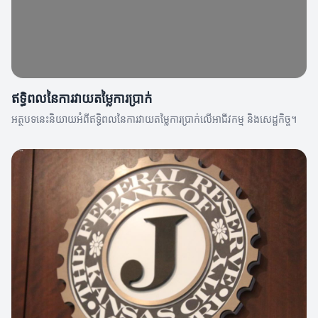
ឥទ្ធិពលនៃការវាយតម្លៃការប្រាក់
អត្ថបទនេះនិយាយអំពីឥទ្ធិពលនៃការវាយតម្លៃការប្រាក់លើអាជីវកម្ម និងសេដ្ឋកិច្ច។