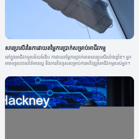
សារប្រសើរនៃការវាយតម្លៃការប្រាក់សម្រាប់អាជីវកម្ម
នៅក្នុងអាជីវកម្មសម័យទំនើប ការវាយតម្លៃការប្រាក់មានសារប្រសើរយ៉ាងខ្លាំង។ អ្នក
អាចទទួលបានព័ត៌មានល្អ និងការគិតគូសសម្រាប់ការអភិវឌ្ឍន៍អាជីវកម្មរបស់អ្នក។